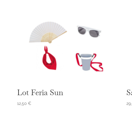
Lot Feria Sun
S
12,50
€
29