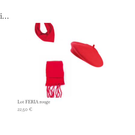
si…
Lot FERIA rouge
22,50
€