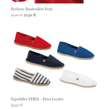
Pochette Bandoulière Feria
Le
Le
12,00
€
10,50
€
prix
prix
initial
actuel
était :
est :
12,00 €.
10,50 €.
Espadrilles FERIA – Fêtes Locales
19,50
€