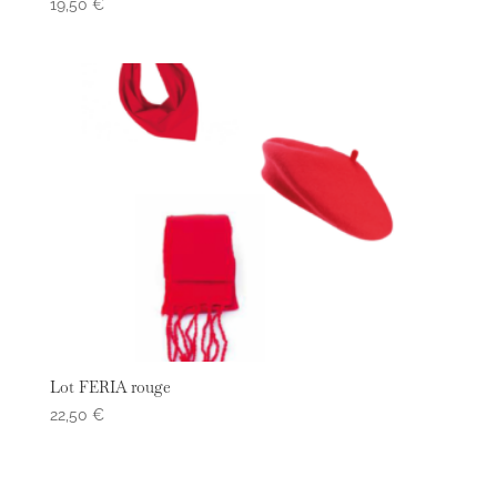
19,50
€
Lot FERIA rouge
22,50
€