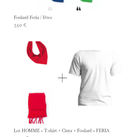
Foulard Feria / fêtes
3,50
€
Lot HOMME « T-shirt + Cinta + Foulard » FERIA