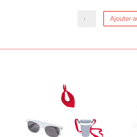
quantité
Ajouter a
de
Lot
"Cinta
+
Foulard"
Feria
Bayonne