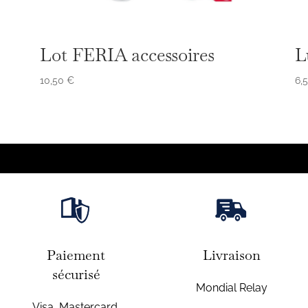
Lot FERIA accessoires
L
10,50
€
6,
Paiement
Livraison
sécurisé
Mondial Relay
Visa, Mastercard,