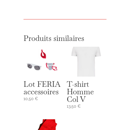
+
Foulard"
Feria
/
fêtes
Produits similaires
Lot FERIA
T-shirt
accessoires
Homme
Col V
10,50
€
13,50
€