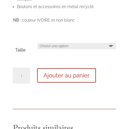
Boutons et accessoires en métal recyclé.
NB
: couleur IVOIRE et non blanc
Taille
quantité
Ajouter au panier
de
Salopette
Jupe
Feria
Produits similaires