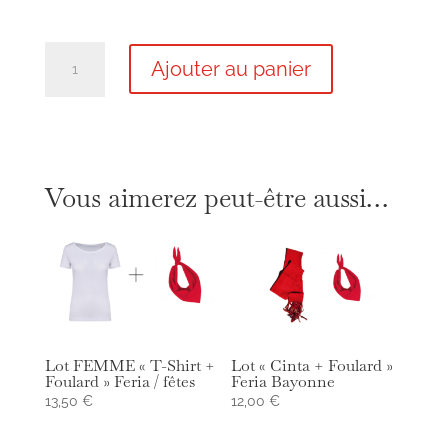
quantité
Ajouter au panier
de
Polo
Blanc
Femme
Feria
Vous aimerez peut-être aussi…
Lot FEMME « T-Shirt +
Lot « Cinta + Foulard »
Foulard » Feria / fêtes
Feria Bayonne
13,50
€
12,00
€